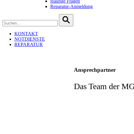
Häufige Fragen
Reparatur-Anmeldung
To
search
this
site,
KONTAKT
enter
NOTDIENSTE
a
REPARATUR
search
term
Ansprechpartner
Das Team der MGV 