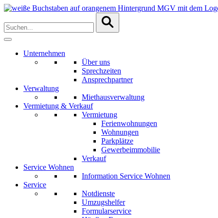
Zur
Zum
Navigation
Inhalt
To
springen
springen
search
this
site,
enter
Unternehmen
a
Über uns
search
Sprechzeiten
term
Ansprechpartner
Verwaltung
Miethausverwaltung
Vermietung & Verkauf
Vermietung
Ferienwohnungen
Wohnungen
Parkplätze
Gewerbeimmobilie
Verkauf
Service Wohnen
Information Service Wohnen
Service
Notdienste
Umzugshelfer
Formularservice